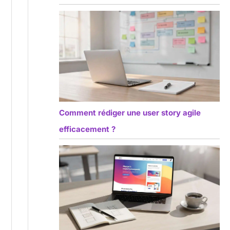
Comment rédiger une user story agile
efficacement ?