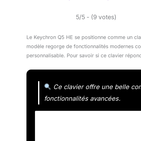
5/5 - (9 votes)
Le Keychron Q5 HE se positionne comme un clavi
modèle regorge de fonctionnalités modernes con
personnalisable. Pour savoir si ce clavier répon
Ce clavier offre une belle c
fonctionnalités avancées.