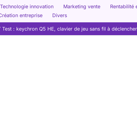
Technologie innovation
Marketing vente
Rentabilité 
Création entreprise
Divers
Test : keychron Q5 HE, clavier de jeu sans fil à déclench