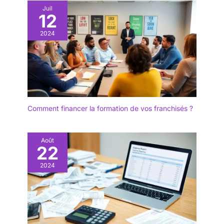
Juil
12
2024
Comment financer la formation de vos franchisés ?
Août
22
2024