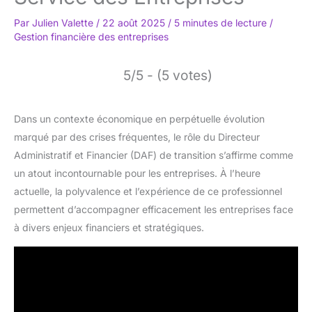
Par
Julien Valette
/
22 août 2025
/
5 minutes de lecture
/
Gestion financière des entreprises
5/5 - (5 votes)
Dans un contexte économique en perpétuelle évolution
marqué par des crises fréquentes, le rôle du Directeur
Administratif et Financier (DAF) de transition s’affirme comme
un atout incontournable pour les entreprises. À l’heure
actuelle, la polyvalence et l’expérience de ce professionnel
permettent d’accompagner efficacement les entreprises face
à divers enjeux financiers et stratégiques.