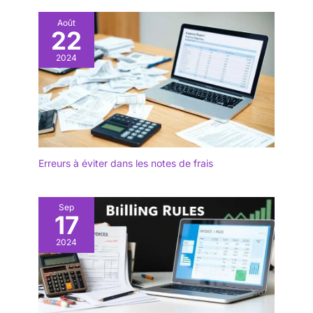
Août
22
2024
Erreurs à éviter dans les notes de frais
Sep
17
2024