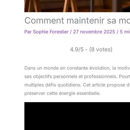
Comment maintenir sa mot
Par
Sophie Forestier
/
27 novembre 2025
/
5 mi
4.9/5 - (8 votes)
Dans un monde en constante évolution, la motiv
ses objectifs personnels et professionnels. Pour
multiples défis quotidiens. Cet article propose d
préserver cette énergie essentielle.