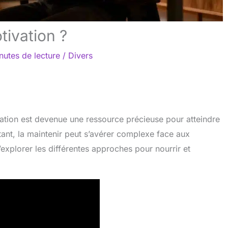
ivation ?
nutes de lecture
/
Divers
ation est devenue une ressource précieuse pour atteindre
tant, la maintenir peut s’avérer complexe face aux
’explorer les différentes approches pour nourrir et