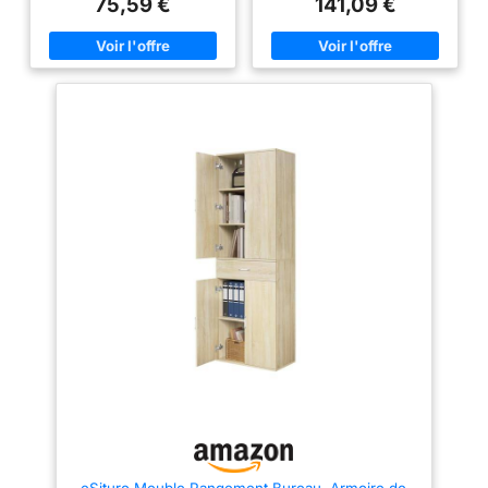
75,59 €
141,09 €
la bibliothèque Bureau ordonné,
confortablement Stable et
travail efficace : Les tiroirs, le
silencieux : Le cadre en acier
meuble classeur latéral et les
de qualité et le moteur assurent
étagères vous permettent de
un réglage uniforme même avec
ranger vos fournitures de
une charge de 70 kg. Le
bureau par catégories pour plus
fonctionnement discret vous
d’efficacité au travail Montage
permet de rester concentré Tout
flexible : Les tiroirs peuvent être
en ordre : 2 ouvertures passe-
installés à gauche ou à droite ;
câbles, une pochette en tissu
la tablette centrale étant
pour ranger vos petits objets et
amovible, vous pouvez l’utiliser
un grand crochet pour
pour ranger des livres et des
suspendre un sac ou un casque
documents, ou la retirer pour
Élégant et pratique : Avec son
placer l’unité centrale de
design élégant et ses lignes
l’ordinateur Solide et durable :
épurées, ce bureau vous plonge
Ce bureau est fabriqué en
dans l'esthétique moderne. Sa
panneaux d’aggloméré de
surface de 180 x 80 cm offre
qualité et possède une structure
beaucoup d’espace pour
en acier robuste. Le plateau
travailler ou étudier
supporte jusqu’à 50 kg, tandis
Assemblage facile :
que chaque étagère supporte
L'assemblage est simple grâce
jusqu’à 10 kg Montage intuitif :
aux instructions détaillées et
Grâce aux pièces numérotées et
aux pièces numérotées, vous
aux instructions claires, ce
permettant d'économiser du
bureau informatique se monte
temps et de l'énergie Remarque
facilement
: Le plateau est composé de
quatre parties distinctes
eSituro Meuble Rangement Bureau, Armoire de