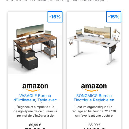
-16%
-15%
VASAGLE Bureau
SONGMICS Bureau
d’Ordinateur, Table avec
Électrique Réglable en
Rangement, 3 Étagères,
Hauteur, 180 x 80 cm,
Élégance et simplicité : Le
Posture ergonomique : Le
2 Tiroirs, 140 x 60 x 76
Table Assis-Debout,
design épuré de ce bureau lui
réglage en hauteur de 72 à 120
cm, pour Bureau, Salon,
Fonction Mémoire 4
permet de s’intégrer à de
cm favorisant une posture
Style Industriel, Marron
Hauteurs, pour Bureau,
nombreux styles de décoration
saine. Enregistrez jusqu’à 4
Rustique et Noir Mat
Télétravail, Blanc Nuage
intérieure, que ce soit dans le
hauteurs pour régler rapidement
89,99 €
165,99 €
LWD104B01
LSD138W01
salon, la chambre, le bureau ou
votre siège et travailler