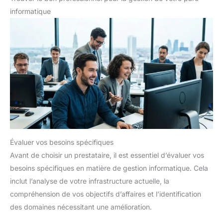
adresses e-mail aux identifiants en passant par les numéros
informatique
de téléphone, pour détecter les signes de violation. Si vos
informations sont détectées, nous vous en informerons afin que
vous puissiez prendre des mesures. NAVIGATION SÉCURISÉE
- Vous avertit des sites Web à risque et des tentatives de
phishing. GESTIONNAIRE DE MOTS DE PASSE - Génère et
stocke pour vous des mots de passe complexes. SUPPORT
CLIENT - McAfee propose un support client, afin que vous
puissiez toujours obtenir de l'aide lorsque vous en avez
besoin. TÉLÉCHARGEMENT INSTANTANÉ DU CODE - Le code
numérique et les instructions d'activation vous seront envoyés
par e-mail après l'achat. L'abonnement prépayé de 15 mois est
renouvelé automatiquement. Une carte bancaire ou un compte
PayPal est nécessaire pour l'activer et l'utiliser. Un rappel vous
sera envoyé 30 jours avant la date de facturation. Vous pouvez
résilier votre abonnement à tout moment.
Évaluer vos besoins spécifiques
Avant de choisir un prestataire, il est essentiel d’évaluer vos
besoins spécifiques en matière de gestion informatique. Cela
inclut l’analyse de votre infrastructure actuelle, la
compréhension de vos objectifs d’affaires et l’identification
des domaines nécessitant une amélioration.