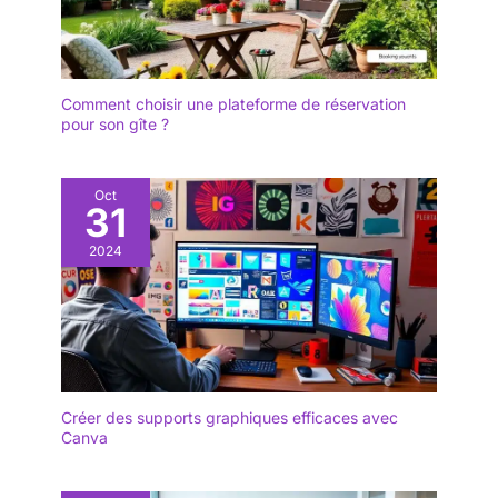
Comment choisir une plateforme de réservation
pour son gîte ?
Oct
31
2024
Créer des supports graphiques efficaces avec
Canva