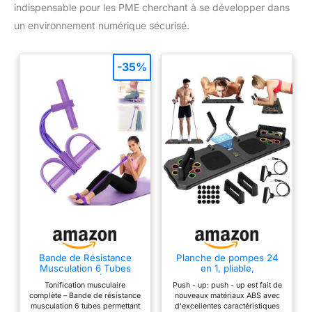
indispensable pour les PME cherchant à se développer dans
un environnement numérique sécurisé.
-35%
Bande de Résistance
Planche de pompes 24
Musculation 6 Tubes
en 1, pliable,
avec Pédale – Élastique
multifonction, pour
Tonification musculaire
Push - up: push - up est fait de
Sport Maison Fitness,
pompes - Pour bar,
complète – Bande de résistance
nouveaux matériaux ABS avec
Extenseur Élastique avec
maison, gymnastique,
musculation 6 tubes permettant
d'excellentes caractéristiques
Poignées Antidérapantes
gymnastique -