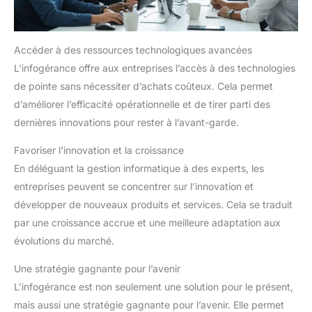
importance à la satisfaction de nos clients. Si vous avez des
unique avec vous en vacances
questions ou des problèmes, vous pouvez nous contacter à
à la salle de gym, au parc, au
tout moment.
salon et bien plus encore. C'est
aussi le cadeau parfait pour
Accéder à des ressources technologiques avancées
tous les amateurs de fitness
L’infogérance offre aux entreprises l’accès à des technologies
de pointe sans nécessiter d’achats coûteux. Cela permet
d’améliorer l’efficacité opérationnelle et de tirer parti des
dernières innovations pour rester à l’avant-garde.
Favoriser l’innovation et la croissance
En déléguant la gestion informatique à des experts, les
entreprises peuvent se concentrer sur l’innovation et
développer de nouveaux produits et services. Cela se traduit
par une croissance accrue et une meilleure adaptation aux
évolutions du marché.
Une stratégie gagnante pour l’avenir
L’infogérance est non seulement une solution pour le présent,
mais aussi une stratégie gagnante pour l’avenir. Elle permet