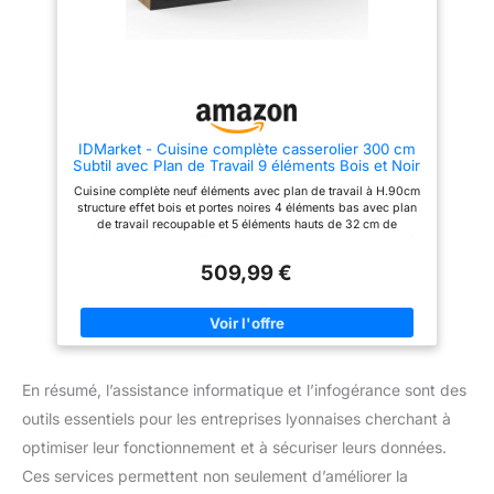
SOLIDES ET DURABLES :
Chaque caisson, ou meuble de
rangement, est composé de
panneaux de particules
(aggloméré) d'une épaisseur de
16 mm. Idéal pour des meubles
de cuisine robuste qui durent
dans le temps. FACILITÉ
D'INSTALLATION : Tous les
IDMarket - Cuisine complète casserolier 300 cm
éléments sont pré-percés et
Subtil avec Plan de Travail 9 éléments Bois et Noir
vous recevez un colis unique
pour chaque meuble où tout est
Cuisine complète neuf éléments avec plan de travail à H.90cm
inclus. L'installation des
structure effet bois et portes noires 4 éléments bas avec plan
meubles est facile et rapide
de travail recoupable et 5 éléments hauts de 32 cm de
grâce à notre notice simple et
profondeur Structure effet bois et façades noires avec poignée
intuitive.
de 11 cm, cuisine ultra fonctionnelle Structure des éléments et
509,99 €
façades en PB - Plan de travail de 2,5 cm d'épaisseur 4
éléments bas de 48 cm de profondeur + 4 éléments hauts de
32 cm de profondeur + plan de travail
En résumé, l’assistance informatique et l’infogérance sont des
outils essentiels pour les entreprises lyonnaises cherchant à
optimiser leur fonctionnement et à sécuriser leurs données.
Ces services permettent non seulement d’améliorer la