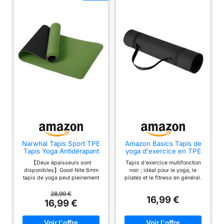
Narwhal Tapis Sport TPE
Amazon Basics Tapis de
Tapis Yoga Antidérapant
yoga d'exercice en TPE
183x61x0,6cm
de 0.6 cm d'épaisseur
【Deux épaisseurs sont
Tapis d'exercice multifonction
avec sangle de transport,
disponibles】Good Nite 6mm
noir ; idéal pour le yoga, le
Noir
tapis de yoga peut pleinement
pilates et le fitness en général.
sentir la force du corps et pèse
Surface antidérapante pour une
750g. 10mm tapis de yoga plus
prise en main sûre ; épaisseur
28,99 €
16,99 €
épais vit dans la zone des
de 6,35 mm offrant un soutien
16,99 €
articulations et pèse 1200g. Les
confortable et rembourré et une
deux couches conviennent pour
absorption des chocs. Matériau
le Pilates, le Hiit, le Yoga, le
TPE durable avec élasticité