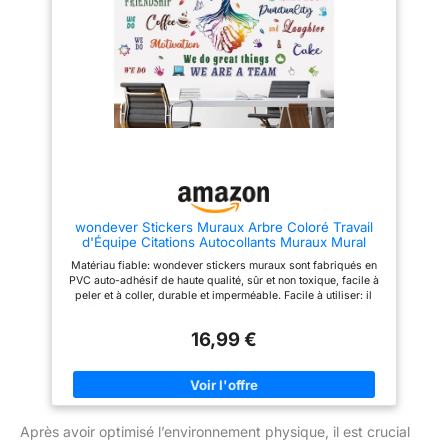
pour les enfants
Créés et
Imaginés dans nos ateliers du
Nord de la France
wondever Stickers Muraux Arbre Coloré Travail
d'Équipe Citations Autocollants Muraux Mural
Stickers Bureau Lettres Phrases Motivation pour
Matériau fiable: wondever stickers muraux sont fabriqués en
Bureau Salle de Cours
PVC auto-adhésif de haute qualité, sûr et non toxique, facile à
peler et à coller, durable et imperméable. Facile à utiliser: il
suffit de les décoller, puis de les coller à l'endroit souhaité,
sans laisser de résidus. Il peut être appliqué sur la plupart des
16,99 €
surfaces lisses, planes, sèches et propres, qui sont très
faciles à coller ou à enlever. Largement Application: wondever
stickers muraux sont parfaits pour la décoration de la maison
ou la décoration de la pièce, telle que la salle à manger, la salle
de bain, la fenêtre, la porte et n'importe où ailleurs. Illuminez
votre pièce sans troubler les peintures, et c'est aussi une idée
Après avoir optimisé l’environnement physique, il est crucial
cadeau unique. Détails des dimensions: contient 2 feuilles
d'autocollants muraux, taille de la feuille: 90cm x 30cm