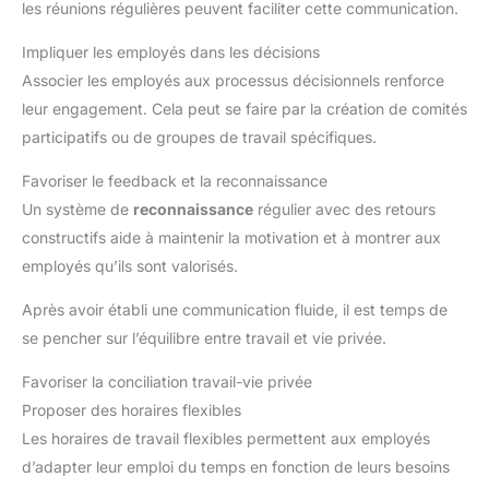
les réunions régulières peuvent faciliter cette communication.
sport peuvent être enroulés facilement et sont assez compacts
pour économiser de l'espace pour le stockage. UTILISATION
MULTIFONCTIONNELLE:Nous espérons que ce tapis de yoga
Impliquer les employés dans les décisions
peut répondre à vos besoins multiples,en plus du tapis yoga,il
peut également être un tapis de pilates, un tapis de gym,un
Associer les employés aux processus décisionnels renforce
coussin de méditation,un tapis d'échauffement,un tapis de sol
leur engagement. Cela peut se faire par la création de comités
camping,un tapis de physiothérapie,un tapis home trainer,un
coussin de voyage et ainsi de suite.Nos tapis de sport peuvent
participatifs ou de groupes de travail spécifiques.
répondre à la plupart des besoins en matière d'exercices assis
ou allongés, et sont encore plus efficaces lorsqu'ils sont
combinés à d'autres équipements de fitness tels que les
Favoriser le feedback et la reconnaissance
rouleaux d'entraînement.
Un système de
reconnaissance
régulier avec des retours
constructifs aide à maintenir la motivation et à montrer aux
employés qu’ils sont valorisés.
Après avoir établi une communication fluide, il est temps de
se pencher sur l’équilibre entre travail et vie privée.
Favoriser la conciliation travail-vie privée
Proposer des horaires flexibles
Les horaires de travail flexibles permettent aux employés
d’adapter leur emploi du temps en fonction de leurs besoins