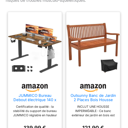
risques de troubles musculo-squelettiques.
JUMMICO Bureau
Outsunny Banc de Jardin
Debout électrique 140 x
2 Places Bois Housse
80 cm avec Port de
Imperméable Marron
Certification de qualité : la
INCLUT UNE HOUSSE
Charge, Bureau
Clair
stabilité du support de bureau
IMPERMÉABLE : Ce banc
d'ordinateur réglable en
JUMMICO réglable en hauteur
extérieur de jardin en bois est
Hauteur avec Plateau de
et la durabilité du moteur ont été
accompagné d'une housse en
câbles, Table Assis-
testées plus de 10 000 fois. Le
tissu Oxford 210D, facile à
Debout Ergonomique,
139,99 €
121,90 €