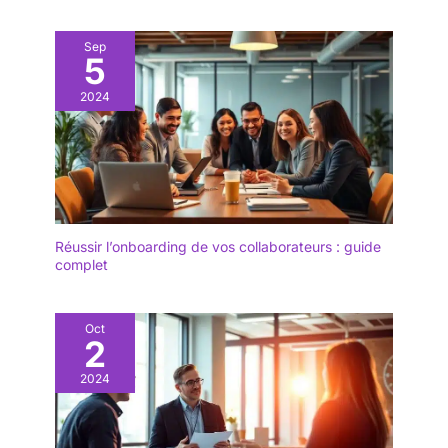
Sep
5
2024
Réussir l’onboarding de vos collaborateurs : guide
complet
Oct
2
2024