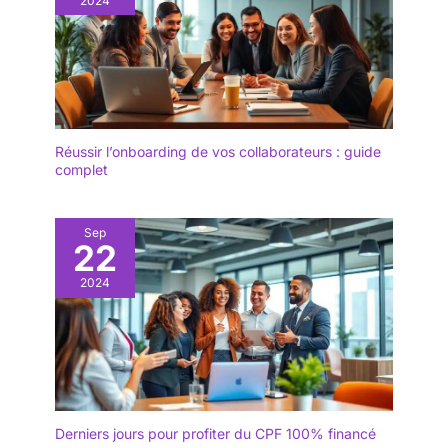
2024
Réussir l’onboarding de vos collaborateurs : guide
complet
Sep
22
2024
Derniers jours pour profiter du CPF 100% financé