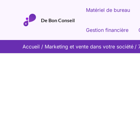
Aller
Matériel de bureau
au
De Bon Conseil
contenu
Gestion financière
Accueil
Marketing et vente dans votre société