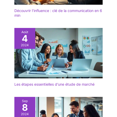
Découvrir l’influence : clé de la communication en 6
min
Août
4
2024
Les étapes essentielles d’une étude de marché
Sep
8
2024