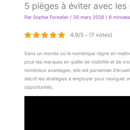
5 pièges à éviter avec le
Par
Sophie Forestier
/
30 mars 2026
/
6 minutes
4.9/5 - (7 votes)
Dans un monde où le numérique règne en maître
pour les marques en quête de visibilité et de c
nombreux avantages, elle est parsemée d’écueils 
décrit les stratégies à employer pour naviguer 
opportunités.