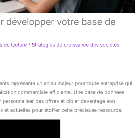
r développer votre base de
s de lecture
/
Stratégies de croissance des sociétés
nts représente un enjeu majeur pour toute entreprise qui
unication commerciale efficiente. Une base de données
r personnaliser des offres et cibler davantage son
et actuelles pour étoffer cette précieuse ressource.