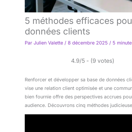
5 méthodes efficaces pou
données clients
Par
Julien Valette
/
8 décembre 2025
/
5 minute
4.9/5 - (9 votes)
Renforcer et développer sa base de données clie
vise une relation client optimisée et une comm
bien fournie offre des perspectives accrues pou
audience. Découvrons cinq méthodes judicieuses 