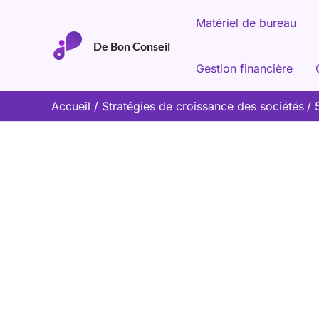
Aller
Matériel de bureau
au
De Bon Conseil
contenu
Gestion financière
Accueil
Stratégies de croissance des sociétés