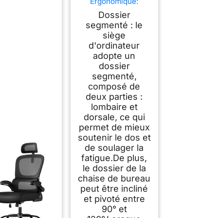
Ergonomique:
Fauteuil Bureau
Dossier
avec Support
segmenté : le
Lombaire en
siège
C,Dossier et Appui-
tête
d'ordinateur
Réglables,Reversibl
adopte un
e Armrest,Siege en
dossier
Maille Respirante
segmenté,
Convient à la
composé de
Maison Bureau
deux parties :
,Lecture,Noir
lombaire et
dorsale, ce qui
permet de mieux
soutenir le dos et
de soulager la
fatigue.De plus,
le dossier de la
chaise de bureau
peut être incliné
et pivoté entre
90° et