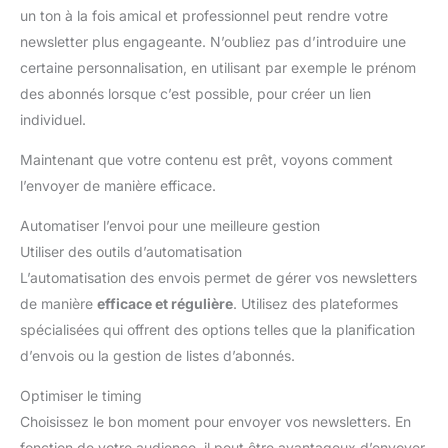
images plus nettes et plus
un ton à la fois amical et professionnel peut rendre votre
lumineuses. Elle est livrée avec
un film de protection d'écran à
newsletter plus engageante. N’oubliez pas d’introduire une
3 couches qui empêche les
rayures sur l'écran. Cette
certaine personnalisation, en utilisant par exemple le prénom
tablette Android de 10 pouces
des abonnés lorsque c’est possible, pour créer un lien
est également équipée d'une
batterie de 5 000 mAh qui offre
individuel.
jusqu'à 8 heures d'autonomie
sur une seule charge. Vous
pouvez également utiliser le
Maintenant que votre contenu est prêt, voyons comment
port Type-C pour connecter une
l’envoyer de manière efficace.
souris et un clavier. Vous
pouvez ainsi travailler ou jouer
toute la journée lorsque vous
Automatiser l’envoi pour une meilleure gestion
êtes en déplacement.
【Le
cadeau idéal】Cette tablette
Utiliser des outils d’automatisation
Android, au design léger et fin,
L’automatisation des envois permet de gérer vos newsletters
vous permet de profiter sans
effort de livres électroniques,
de manière
efficace et régulière
. Utilisez des plateformes
de films, d'émissions de
télévision et de musique lors de
spécialisées qui offrent des options telles que la planification
vos voyages ou de vos
d’envois ou la gestion de listes d’abonnés.
déplacements professionnels.
Nous offrons une garantie d'un
an sur cette tablette Android. Si
Optimiser le timing
vous rencontrez des problèmes
de qualité, veuillez nous
Choisissez le bon moment pour envoyer vos newsletters. En
contacter en joignant vos
documents d'achat Amazon et
fonction de votre audience, il peut être avantageux d’envoyer