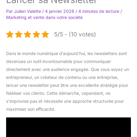
Par
Julien Valette
/
4 janvier 2026
/
4 minutes de lecture
/
Marketing et vente dans votre société
5/5 - (10 votes)
Dans le monde numérique d’aujourd’hui, les newsletters sont
devenues un outil incontournable pour communiquer
directement avec une audience engagée. Que vous soyez un
entrepreneur, un créateur de contenu ou une entreprise,
lancer une newsletter peut être une excellente stratégie pour
fidéliser vos clients. Cette démarche, cependant, ne
s’improvise pas et nécessite une approche structurée pour
maximiser son efficacité.