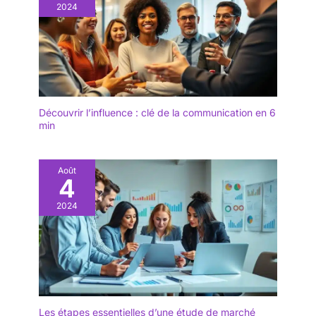
2024
Découvrir l’influence : clé de la communication en 6
min
Août
4
2024
Les étapes essentielles d’une étude de marché