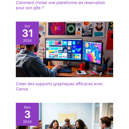
Comment choisir une plateforme de réservation
pour son gîte ?
Oct
31
2024
Créer des supports graphiques efficaces avec
Canva
Nov
3
2024