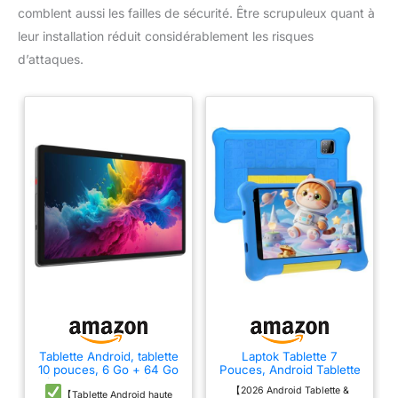
comblent aussi les failles de sécurité. Être scrupuleux quant à
leur installation réduit considérablement les risques
d’attaques.
Tablette Android, tablette
Laptok Tablette 7
10 pouces, 6 Go + 64 Go
Pouces, Android Tablette
(extensible jusqu'à 128
5Go+32Go+128Go,
【2026 Android Tablette &
Go), tablette Android
Applications Préinstallées
【Tablette Android haute