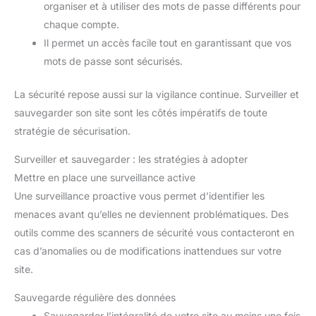
notre possible pour garantir votre satisfaction.
toute la journée lorsque vous
organiser et à utiliser des mots de passe différents pour
et pratique, c'est le compagnon
êtes en déplacement.
【Le
de croissance idéal et un
chaque compte.
cadeau idéal】Cette tablette
excellent cadeau pour les fêtes.
Android, au design léger et fin,
Notre service client
Il permet un accès facile tout en garantissant que vos
vous permet de profiter sans
professionnel est à votre
effort de livres électroniques,
mots de passe sont sécurisés.
disposition pour résoudre tous
de films, d'émissions de
vos problèmes après - vente.
télévision et de musique lors de
vos voyages ou de vos
La sécurité repose aussi sur la vigilance continue. Surveiller et
déplacements professionnels.
sauvegarder son site sont les côtés impératifs de toute
Nous offrons une garantie d'un
an sur cette tablette Android. Si
stratégie de sécurisation.
vous rencontrez des problèmes
de qualité, veuillez nous
contacter en joignant vos
Surveiller et sauvegarder : les stratégies à adopter
documents d'achat Amazon et
nous ferons tout notre possible
Mettre en place une surveillance active
pour garantir votre satisfaction.
Une surveillance proactive vous permet d’identifier les
menaces avant qu’elles ne deviennent problématiques. Des
outils comme des scanners de sécurité vous contacteront en
cas d’anomalies ou de modifications inattendues sur votre
site.
Sauvegarde régulière des données
Sauvegarder l’intégralité de votre site au moins une fois