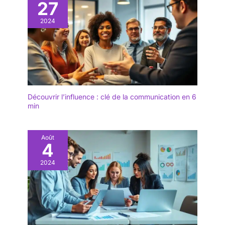
27
2024
Découvrir l’influence : clé de la communication en 6
min
Août
4
2024