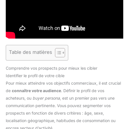
Table des matières
Comprendre vos prospects pour mieux les cibler
Identifier le profil de votre cible
Pour mieux atteindre vos objectifs commerciaux, il est crucial
de
connaître votre audience
. Définir le profil de vos
acheteurs, ou
buyer persona
, est un premier pas vers une
communication pertinente. Vous pouvez segmenter vos
prospects en fonction de divers critères : âge, sexe,
localisation géographique, habitudes de consommation ou
encore secteur d’activité.