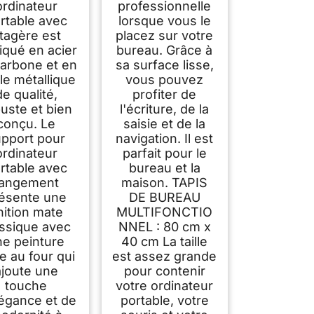
ganisateur de
ordinateur
professionnelle
au Rangement,
rtable avec
lorsque vous le
oir,Lot de 1
tagère est
placez sur votre
iqué en acier
bureau. Grâce à
carbone et en
sa surface lisse,
le métallique
vous pouvez
de qualité,
profiter de
uste et bien
l'écriture, de la
conçu. Le
saisie et de la
pport pour
navigation. Il est
ordinateur
parfait pour le
rtable avec
bureau et la
rangement
maison. TAPIS
ésente une
DE BUREAU
inition mate
MULTIFONCTIO
assique avec
NNEL : 80 cm x
ne peinture
40 cm La taille
te au four qui
est assez grande
ajoute une
pour contenir
touche
votre ordinateur
légance et de
portable, votre