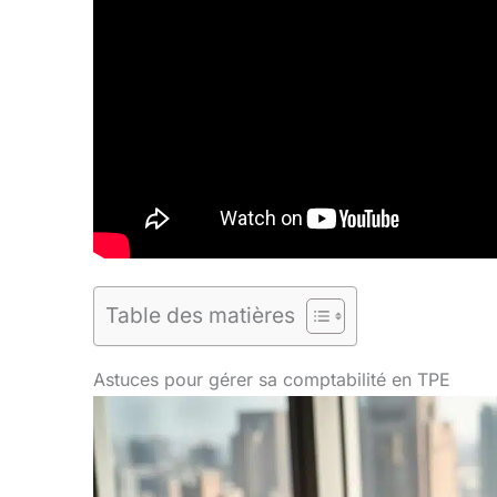
Table des matières
Astuces pour gérer sa comptabilité en TPE