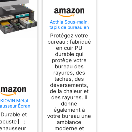
Aothia Sous-main,
tapis de bureau en
cuir PU, tapis de
Protégez votre
souris, protection de
bureau : fabriqué
bureau
en cuir PU
antidérapante, bloc-
notes de bureau
durable qui
étanche pour le
protège votre
bureau et la maison
bureau des
(80 cm x 40 cm,
rayures, des
noir)
taches, des
déversements,
de la chaleur et
des rayures. Il
KIOVIN Métal
donne
ausseur Écran
également à
ureau, Support
Durable et
votre bureau une
niteur Bureau
obuste】 :
ec Tiroir et 2
ambiance
Porte-Stylo,
ehausseur
moderne et