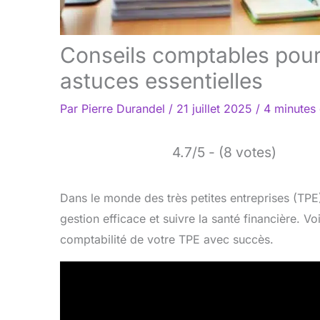
Conseils comptables pour t
astuces essentielles
Par
Pierre Durandel
/
21 juillet 2025
/
4 minutes 
4.7/5 - (8 votes)
Dans le monde des très petites entreprises (TPE)
gestion efficace et suivre la santé financière. V
comptabilité de votre TPE avec succès.