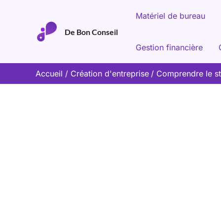
Aller
Matériel de bureau
au
De Bon Conseil
contenu
Gestion financière
Accueil
Création d'entreprise
Comprendre le st