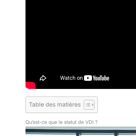
Table des matières
Qu’est-ce que le statut de VDI ?