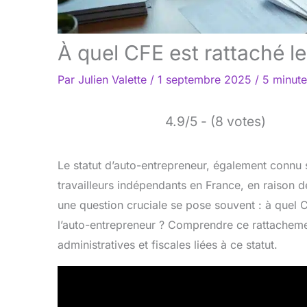
À quel CFE est rattaché le
Par
Julien Valette
/
1 septembre 2025
/
5 minute
4.9/5 - (8 votes)
Le statut d’auto-entrepreneur, également connu
travailleurs indépendants en France, en raison d
une question cruciale se pose souvent : à quel C
l’auto-entrepreneur ? Comprendre ce rattacheme
administratives et fiscales liées à ce statut.